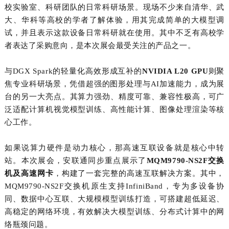
校实验室、科研团队的日常科研场景。现场不少来自清华、武
大、华科等高校的学者了解体验，用其完成简单的大模型调
试，并且表示这款设备日常科研就在使用。其中不乏有高校学
者表达了采购意向，是本次展会最受关注的产品之一。
与
DGX Spark
的轻量化高效形成互补的
NVIDIA L20 GPU
则聚
焦专业科研场景，凭借超强的图形处理与
AI
加速能力，成为展
台的另一大亮点。其算力强劲、精度可靠、兼容性极高，可广
泛适配计算机视觉模型训练、高性能计算、图像处理渲染等核
心工作。
如果说算力硬件是动力核心，那高速互联设备就是核心中转
站。本次展会，安联通同步重点展示了
MQM9790-NS2F
交换
机及高速网卡
，构建了一套完整的高速互联解决方案。其中，
MQM9790-NS2F
交换机原生支持
InfiniBand
，专为多设备协
同、数据中心互联、大规模模型训练打造，可搭建超低延迟、
高稳定的网络环境，有效解决大模型训练、分布式计算中的网
络瓶颈问题。