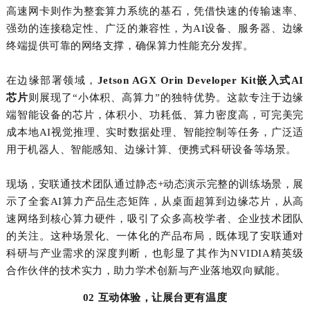
高速网卡则作为整套算力系统的基石，凭借快速的传输速率、
强劲的连接稳定性、广泛的兼容性，为
AI
设备、服务器、边缘
终端提供可靠的网络支撑，确保算力性能充分发挥。
在边缘部署领域，
Jetson AGX Orin Developer Kit
嵌入式
AI
芯片
则展现了“小体积、高算力”的独特优势。这款专注于边缘
端智能设备的芯片，体积小、功耗低、算力密度高，可完美完
成本地
AI
视觉推理、实时数据处理、智能控制等任务，广泛适
用于机器人、智能感知、边缘计算、便携式科研设备等场景。
现场，安联通技术团队通过静态
+
动态演示完整的训练场景，展
示了全套
AI
算力产品生态矩阵，从桌面超算到边缘芯片，从高
速网络到核心算力硬件，吸引了众多高校学者、企业技术团队
的关注。这种场景化、一体化的产品布局，既体现了安联通对
科研与产业需求的深度判断，也彰显了其作为
NVIDIA
精英级
合作伙伴的技术实力，助力学术创新与产业落地双向赋能。
02 互动体验，让展台更有温度