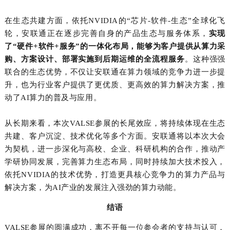
在生态共建方面，依托
NVIDIA
的“芯片
-
软件
-
生态”全球化飞
轮，安联通正在逐步完善自身的产品生态与服务体系，
实现
了“硬件
+
软件
+
服务”的一体化布局，能够为客户提供从算力采
购、方案设计、部署实施到后期运维的全流程服务
。这种强强
联合的生态优势，不仅让安联通在算力领域的竞争力进一步提
升，也为行业客户提供了更优质、更高效的算力解决方案，推
动了
AI
算力的普及与应用。
从长期来看，本次
VALSE
参展的长尾效应，将持续体现在生态
共建、客户沉淀、技术优化等多个方面。安联通将以本次大会
为契机，进一步深化与高校、企业、科研机构的合作，推动产
学研协同发展，完善算力生态布局，同时持续加大技术投入，
依托
NVIDIA
的技术优势，打造更具核心竞争力的算力产品与
解决方案，为
AI
产业的发展注入强劲的算力动能。
结语
VALSE
参展的圆满成功，离不开每一位参会者的支持与认可，