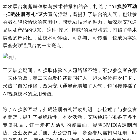
本次展台将趣味体验与技术传播相结合，打造了
“
AI
换脸互动
+
扫码注册有礼”
两大宣传活动，既提升了展台的人气，也让参
会者在轻松愉快的氛围中，感受
AI
技术的魅力，加深对安联通
品牌及产品的认知。这种“技术
+
趣味”的互动模式，打破了学术
展会的严肃性，让技术可体验、可参与、可传播，也成为本次
展会安联通展台的一大亮点。
三天展会期间，
AI
换脸体验区人流络绎不绝，不少参会者在第
一天体验后，第二天自发拉帮带同行人一起来展位再次打卡，
形成了自发传播，既为安联通展台增加了人气，也间接传播了
AI
视觉技术的应用价值。
除了
AI
换脸互动，扫码注册有礼活动则进一步拉近了与参会者
的距离，提升了品牌粘性。本次活动，安联通精心准备了多重
专属礼品，进一步扩大活动的覆盖面。涵盖
NVIDIA
定制周
边、企业及产品手册、办公套件等，参会者只需扫码注册，即