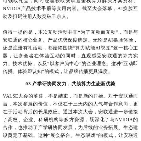
可领取礼品，同时还能获取安联通全栈算力解决方案资料、
NVIDIA
产品技术手册等实用内容。截至大会落幕，
AI
换脸互
动及扫码注册人数突破千余人。
值得一提的是，本次互动活动并非“为了互动而互动”，而是与
安联通的核心业务、产品优势深度绑定。无论是
AI
换脸体验，
还是注册有礼活动，都始终围绕“算力赋能
AI
视觉”这一核心主
题，让参会者在体验互动的同时，直观感受安联通的算力实
力、技术优势，以及“以客户为中心”的企业理念。这种“互动即
传播、体验即认知”的模式，让品牌传播更具温度。
03 产学研协同发力，共筑算力生态新优势
VALSE
大会的落幕，不是结束，而是新的开始。对于安联通而
言，本次参展的价值，不仅在于三天内的人气与合作意向，更
在于活动背后的长尾效应。通过本次大会，安联通进一步链接
了高校、企业、科研机构等多方资源，既深化了与
NVIDIA
的
合作，也推动了产学研协同发展，为后续的业务拓展、生态建
设奠定了基础。这种“展会搭台、生态唱戏”的模式，让安联通