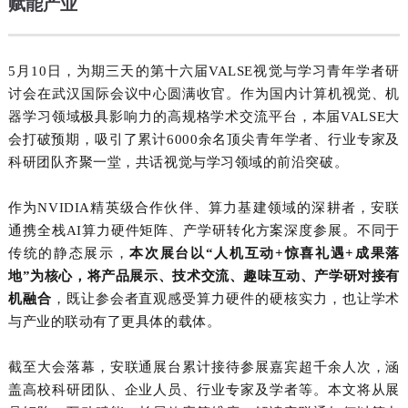
赋能产业
5
月
10
日，为期三天的第十六届
VALSE
视觉与学习青年学者研
讨会在武汉国际会议中心圆满收官。作为国内计算机视觉、机
器学习领域极具影响力的高规格学术交流平台，本届
VALSE
大
会打破预期，吸引了累计
6000
余名顶尖青年学者、行业专家及
科研团队齐聚一堂，共话视觉与学习领域的前沿突破。
作为
NVIDIA
精英级合作伙伴、算力基建领域的深耕者，安联
通携全栈
AI
算力硬件矩阵、产学研转化方案深度参展。不同于
传统的静态展示，
本次展台以“人机互动
+
惊喜礼遇
+
成果落
地”为核心，将产品展示、技术交流、趣味互动、产学研对接有
机融合
，既让参会者直观感受算力硬件的硬核实力，也让学术
与产业的联动有了更具体的载体。
截至大会落幕，安联通展台累计接待参展嘉宾超千余人次，涵
盖高校科研团队、企业人员、行业专家及学者等。本文将从展