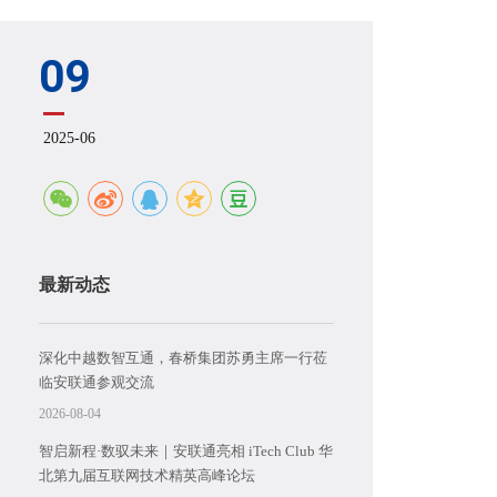
09
2025-06
最新动态
深化中越数智互通，春桥集团苏勇主席一行莅
临安联通参观交流
2026-08-04
智启新程·数驭未来｜安联通亮相 iTech Club 华
北第九届互联网技术精英高峰论坛