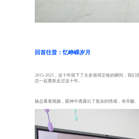
回首往昔：忆峥嵘岁月
2015-2025，这十年留下了太多值得定格的瞬间，
总一起重新走过这十年。
杨总看着视频，眼神中透露出了复杂的情感，有辛酸、