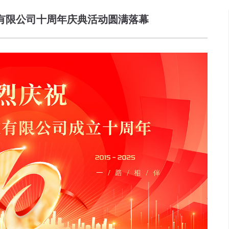
有限公司十周年庆典活动圆满落幕