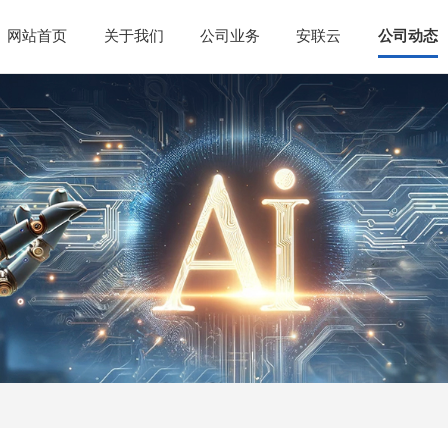
网站首页
关于我们
公司业务
安联云
公司动态