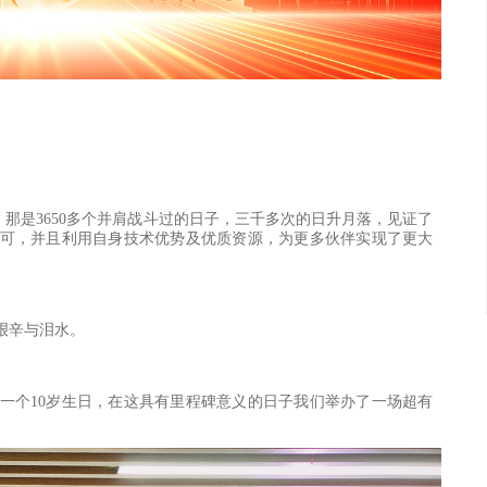
，那是3650多个并肩战斗过的日子，三千多次的日升月落，见证了
可，并且利用自身技术优势及优质资源，为更多伙伴实现了更大
艰辛与泪水。
它第一个10岁生日，在这具有里程碑意义的日子我们举办了一场超有