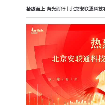
拾级而上·向光而行丨北京安联通科技